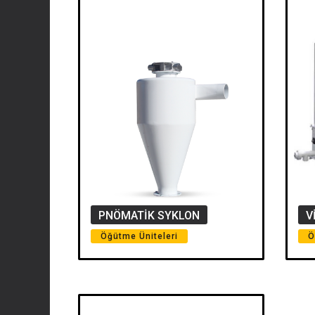
PNÖMATİK SYKLON
V
Öğütme Üniteleri
Ö