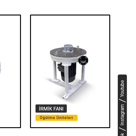
Youtube
Instagram
İRMİK FANI
Öğütme Üniteleri