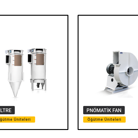
İLTRE
PNÖMATİK FAN
ğütme Üniteleri
Öğütme Üniteleri