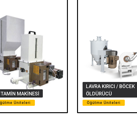
LAVRA KIRICI / BÖCEK
İTAMİN MAKİNESİ
ÖLDÜRÜCÜ
ğütme Üniteleri
Öğütme Üniteleri