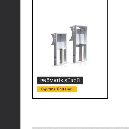
PNÖMATIK SÜRGÜ
Öğütme Üniteleri