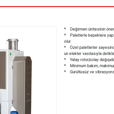
* Değirmen ünitesinin öneml
* Paletlerle kepeklere yapış
olur.
* Özel paletlerler sayesinde
un elekler vasıtasıyla delikl
* Yatay rotor,kolay değişeb
* Minimum bakım, makimum
* Gürültüsüz ve vibrasyon