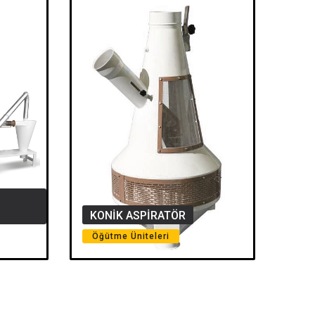
KONİK ASPİRATÖR
Öğütme Üniteleri