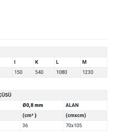
I
K
L
M
150
540
1080
1230
ÇÜSÜ
Ø
0,8 mm
ALAN
(cm
² )
(cmxcm)
36
70x105