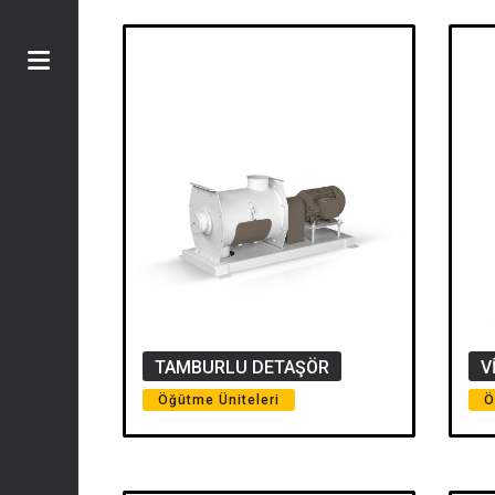
TAMBURLU DETAŞÖR
V
Öğütme Üniteleri
Ö