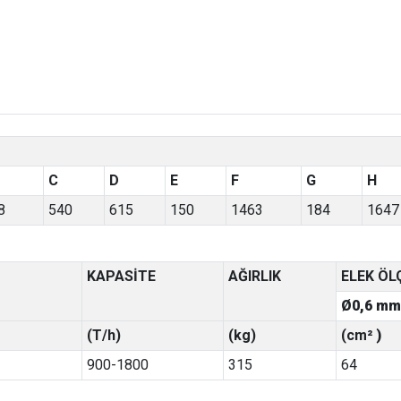
C
D
E
F
G
H
8
540
615
150
1463
184
1647
KAPASİTE
AĞIRLIK
ELEK ÖL
Ø
0,6 mm
(T/h)
(kg)
(cm
² )
900-1800
315
64