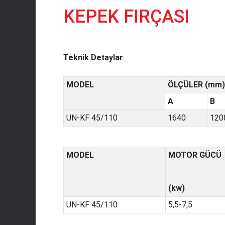
KEPEK FIRÇASI
Teknik Detaylar
MODEL
ÖLÇÜLER (mm)
A
B
UN-KF 45/110
1640
120
MODEL
MOTOR GÜCÜ
(kw)
UN-KF 45/110
5,5-7,5