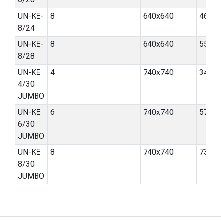
UN-KE-
8
640x640
46,6-5
8/24
UN-KE-
8
640x640
55,9-6
8/28
UN-KE
4
740x740
34,4 -
4/30
JUMBO
UN-KE
6
740x740
57-62
6/30
JUMBO
UN-KE
8
740x740
73,0-
8/30
JUMBO