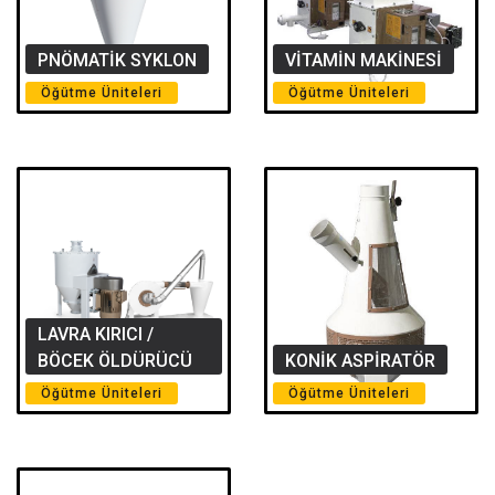
PNÖMATİK SYKLON
VİTAMİN MAKİNESİ
Öğütme Üniteleri
Öğütme Üniteleri
LAVRA KIRICI /
BÖCEK ÖLDÜRÜCÜ
KONİK ASPİRATÖR
Öğütme Üniteleri
Öğütme Üniteleri