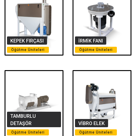
KEPEK FIRÇASI
İRMİK FANI
Öğütme Üniteleri
Öğütme Üniteleri
TAMBURLU
DETAŞÖR
VİBRO ELEK
Öğütme Üniteleri
Öğütme Üniteleri