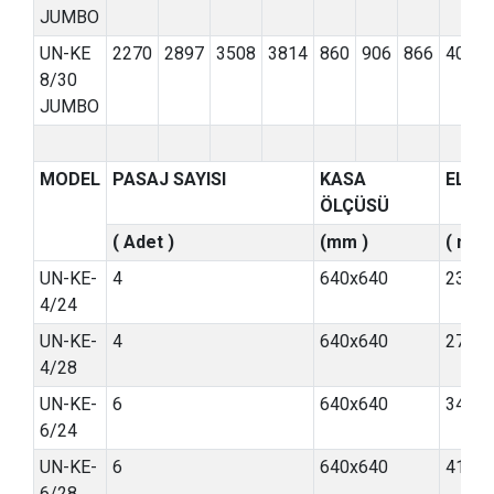
JUMBO
UN-KE
2270
2897
3508
3814
860
906
866
400
8/30
JUMBO
MODEL
PASAJ SAYISI
KASA
ELEM
ÖLÇÜSÜ
( Adet )
(mm )
( m²)
UN-KE-
4
640x640
23,3-2
4/24
UN-KE-
4
640x640
27,9-3
4/28
UN-KE-
6
640x640
34,9-4
6/24
UN-KE-
6
640x640
41,9-4
6/28