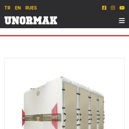
TR
EN
RU
ES