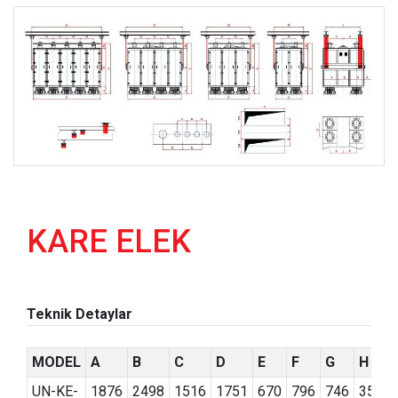
KARE ELEK
Teknik Detaylar
MODEL
A
B
C
D
E
F
G
H
UN-KE-
1876
2498
1516
1751
670
796
746
350