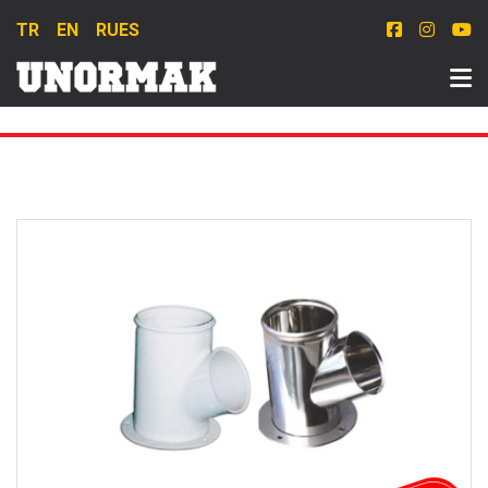
TR
EN
RU
ES