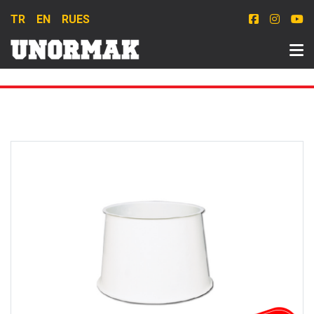
TR
EN
RU
ES