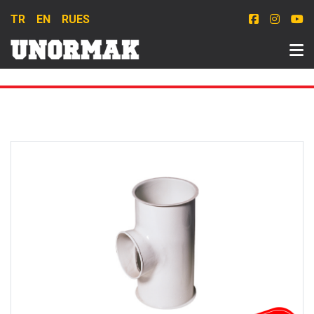
TR
EN
RU
ES