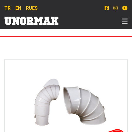
TR
EN
RU
ES