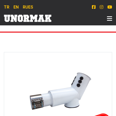
TR
EN
RU
ES